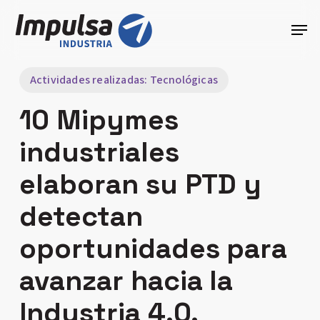
Skip
Men
to
Close
main
Menu
content
Actividades realizadas: Tecnológicas
10 Mipymes
industriales
elaboran su PTD y
detectan
oportunidades para
avanzar hacia la
Industria 4.0.