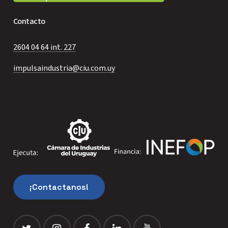
Contacto
2604 04 64 int. 227
impulsaindustria@ciu.com.uy
¡
C
o
n
t
a
c
t
a
n
o
s
!