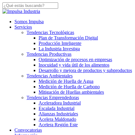
Skip
to
Close
main
Search
content
Menu
Somos Impulsa
Servicios
Tendencias Tecnológicas
Plan de Transformación Digital
Producción Inteligente
La Industria Investiga
Tendencias Productivas
Optimización de procesos en empresas
Inocuidad y vida útil de los alimentos
Desarrollo y mejora de productos y subproductos
Tendencias Ambientales
Medición de Huella de Agua
Medición de Huella de Carbono
Mitigación de Huellas ambientales
Tendencias Emprendedoras
Aceleradora Industrial
Escalada Industrial
Alianzas Industriales
Acelera Maldonado
Acelera Región Este
Convocatorias