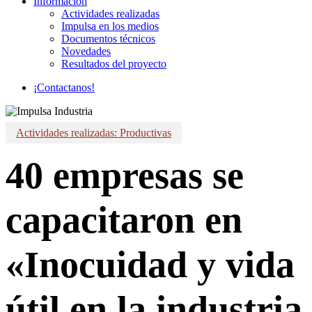
Información
Actividades realizadas
Impulsa en los medios
Documentos técnicos
Novedades
Resultados del proyecto
¡
C
o
n
t
a
c
t
a
n
o
s
!
Actividades realizadas: Productivas
40 empresas se
capacitaron en
«Inocuidad y vida
útil en la industria