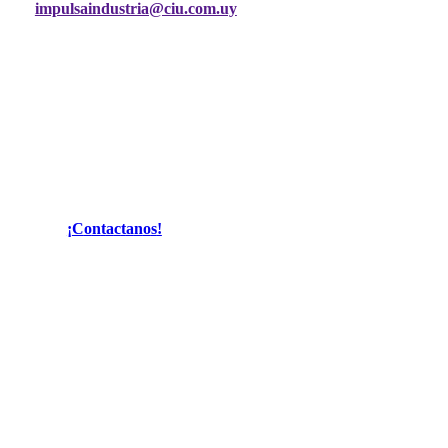
impulsaindustria@ciu.com.uy
¡
C
o
n
t
a
c
t
a
n
o
s
!