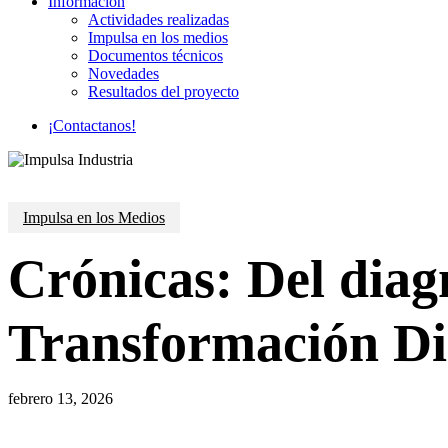
Información
Actividades realizadas
Impulsa en los medios
Documentos técnicos
Novedades
Resultados del proyecto
¡
C
o
n
t
a
c
t
a
n
o
s
!
Impulsa en los Medios
Crónicas: Del diagn
Transformación Dig
febrero 13, 2026