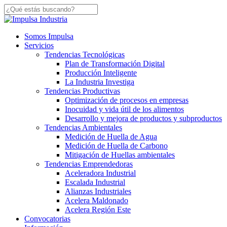
Skip
to
Close
main
Search
content
Menu
Somos Impulsa
Servicios
Tendencias Tecnológicas
Plan de Transformación Digital
Producción Inteligente
La Industria Investiga
Tendencias Productivas
Optimización de procesos en empresas
Inocuidad y vida útil de los alimentos
Desarrollo y mejora de productos y subproductos
Tendencias Ambientales
Medición de Huella de Agua
Medición de Huella de Carbono
Mitigación de Huellas ambientales
Tendencias Emprendedoras
Aceleradora Industrial
Escalada Industrial
Alianzas Industriales
Acelera Maldonado
Acelera Región Este
Convocatorias