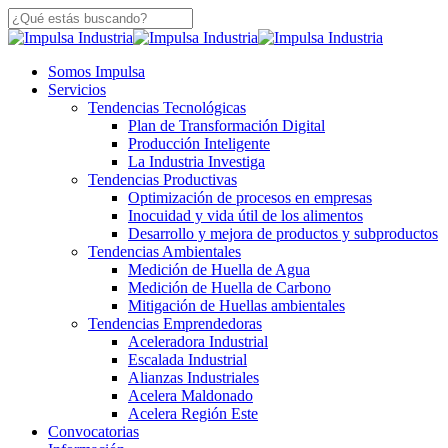
Skip
to
Close
main
Search
content
Menu
Somos Impulsa
Servicios
Tendencias Tecnológicas
Plan de Transformación Digital
Producción Inteligente
La Industria Investiga
Tendencias Productivas
Optimización de procesos en empresas
Inocuidad y vida útil de los alimentos
Desarrollo y mejora de productos y subproductos
Tendencias Ambientales
Medición de Huella de Agua
Medición de Huella de Carbono
Mitigación de Huellas ambientales
Tendencias Emprendedoras
Aceleradora Industrial
Escalada Industrial
Alianzas Industriales
Acelera Maldonado
Acelera Región Este
Convocatorias