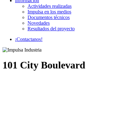
Información
Actividades realizadas
Impulsa en los medios
Documentos técnicos
Novedades
Resultados del proyecto
¡
C
o
n
t
a
c
t
a
n
o
s
!
101 City Boulevard