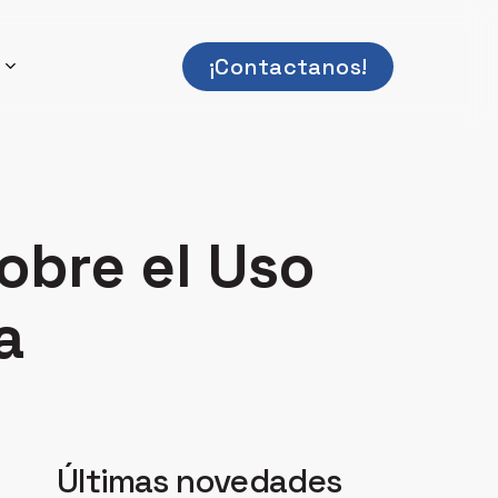
¡
C
o
n
t
a
c
t
a
n
o
s
!
obre el Uso
a
Últimas novedades